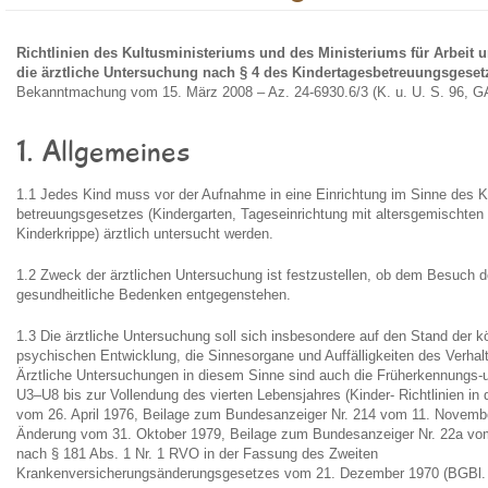
Richtlinien des Kultusministeriums und des Ministeriums für Arbeit 
die ärztliche Untersuchung nach § 4 des Kindertagesbetreuungsgeset
Bekanntmachung vom 15. März 2008 – Az. 24-6930.6/3 (K. u. U. S. 96, GA
1. Allgemeines
1.1 Jedes Kind muss vor der Aufnahme in eine Einrichtung im Sinne des K
betreuungsgesetzes (Kindergarten, Tageseinrichtung mit altersgemischten
Kinderkrippe) ärztlich untersucht werden.
1.2 Zweck der ärztlichen Untersuchung ist festzustellen, ob dem Besuch d
gesundheitliche Bedenken entgegenstehen.
1.3 Die ärztliche Untersuchung soll sich insbesondere auf den Stand der k
psychischen Entwicklung, die Sinnesorgane und Auffälligkeiten des Verhal
Ärztliche Untersuchungen in diesem Sinne sind auch die Früherkennungs
U3–U8 bis zur Vollendung des vierten Lebensjahres (Kinder- Richtlinien in
vom 26. April 1976, Beilage zum Bundesanzeiger Nr. 214 vom 11. Novembe
Änderung vom 31. Oktober 1979, Beilage zum Bundesanzeiger Nr. 22a vom
nach § 181 Abs. 1 Nr. 1 RVO in der Fassung des Zweiten
Krankenversicherungsänderungsgesetzes vom 21. Dezember 1970 (BGBl. I